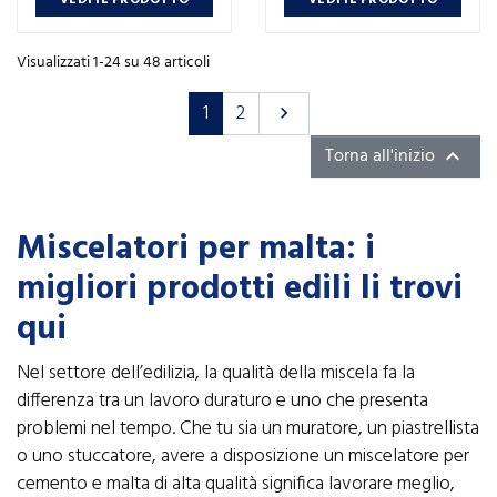
VEDI IL PRODOTTO
VEDI IL PRODOTTO
Visualizzati 1-24 su 48 articoli
Successivo
1
2

Torna all'inizio

Miscelatori per malta: i
migliori prodotti edili li trovi
qui
Nel settore dell’edilizia, la qualità della miscela fa la
differenza tra un lavoro duraturo e uno che presenta
problemi nel tempo. Che tu sia un muratore, un piastrellista
o uno stuccatore, avere a disposizione un miscelatore per
cemento e malta di alta qualità significa lavorare meglio,