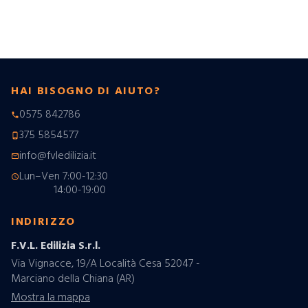
HAI BISOGNO DI AIUTO?
0575 842786
phone
375 5854577
phone_android
info@fvledilizia.it
mail_outline
Lun–Ven 7:00-12:30
schedule
14:00-19:00
INDIRIZZO
F.V.L. Edilizia S.r.l.
Via Vignacce, 19/A Località Cesa 52047 -
Marciano della Chiana (AR)
Mostra la mappa