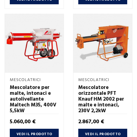
MESCOLATRICI
MESCOLATRICI
Mescolatore per
Mescolatore
malte, intonaci e
orizzontale PFT
autolivellante
Knauf HM 2002 per
Maltech M35, 400V
malte e intonaci,
5,5kW
230V 2,2kW
Prezzo
Prezzo
5.060,00 €
2.867,00 €
VEDI IL PRODOTTO
VEDI IL PRODOTTO