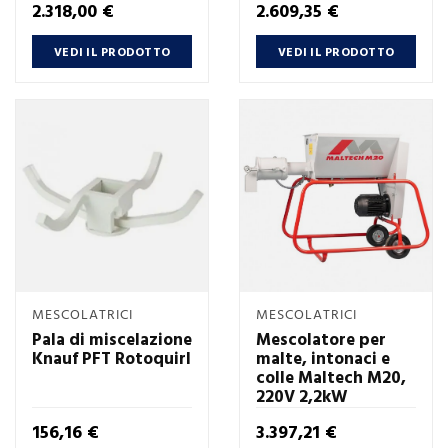
Prezzo
Prezzo
2.318,00 €
2.609,35 €
VEDI IL PRODOTTO
VEDI IL PRODOTTO
MESCOLATRICI
MESCOLATRICI
Pala di miscelazione
Mescolatore per
Knauf PFT Rotoquirl
malte, intonaci e
colle Maltech M20,
220V 2,2kW
Prezzo
Prezzo
156,16 €
3.397,21 €