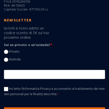
P.IVA 01745290518
REA: AR 136021
Capitale Sociale: €77.700,00 i.v.
NEWSLETTER
Iscriviti e ricevi subito un
codice sconto di 5€ sul tuo
prossimo ordine.
Sei un privato o un'azienda?
*
Privato
Azienda
Ho letto l'Informativa Privacy e acconsento al trattamento dei miei
dati personali per le finalità descritte.
*