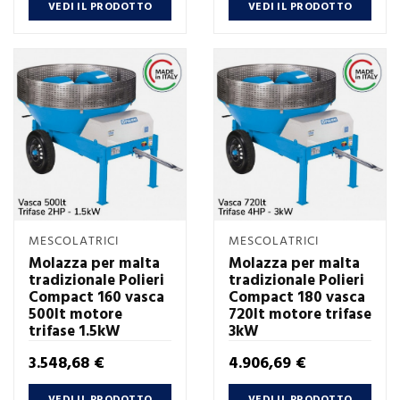
VEDI IL PRODOTTO
VEDI IL PRODOTTO
MESCOLATRICI
MESCOLATRICI
Molazza per malta
Molazza per malta
tradizionale Polieri
tradizionale Polieri
Compact 160 vasca
Compact 180 vasca
500lt motore
720lt motore trifase
trifase 1.5kW
3kW
Prezzo
Prezzo
3.548,68 €
4.906,69 €