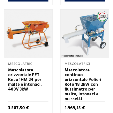
MESCOLATRICI
MESCOLATRICI
Mescolatore
Mescolatore
orizzontale PFT
continuo
Knauf HM 24 per
orizzontale Polieri
malte e intonaci,
Roto 18 2kW con
400V 3kW
flussimetro per
malte, intonaci e
massetti
Prezzo
Prezzo
3.507,50 €
1.969,15 €