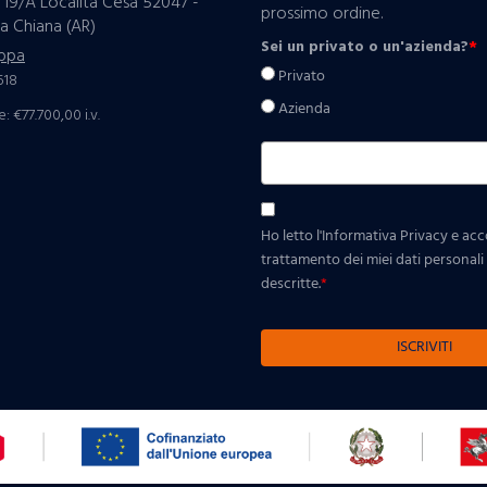
 19/A Località Cesa 52047 -
prossimo ordine.
a Chiana (AR)
Sei un privato o un'azienda?
*
ppa
Privato
518
Azienda
: €77.700,00 i.v.
Ho letto l'Informativa Privacy e ac
trattamento dei miei dati personali p
descritte.
*
ISCRIVITI