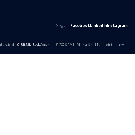
Seguici:
Facebook
LinkedIn
Instagram
alizzato da
X-BRAIN S.r.l.
Copyright © 2026 F.V.L. Edilizia S.r.l. | Tutti i diritti riservati