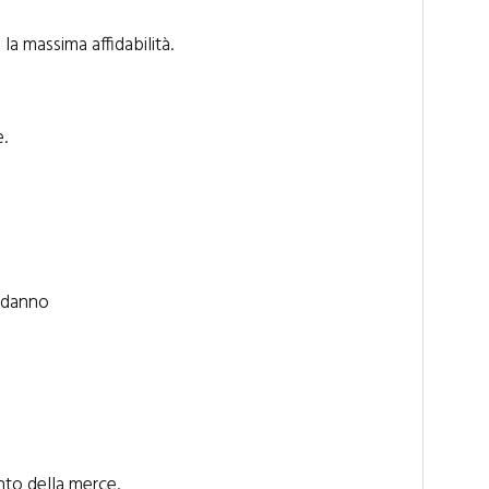
 la massima affidabilità.
e.
l danno
nto della merce.