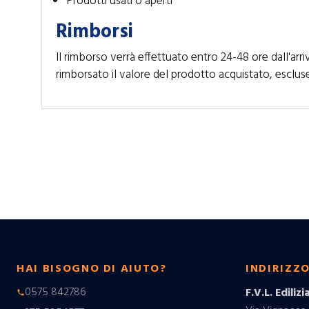
Prodotti usati o aperti
Rimborsi
Il rimborso verrà effettuato entro 24-48 ore dall'ar
rimborsato il valore del prodotto acquistato, esclus
HAI BISOGNO DI AIUTO?
INDIRIZZ
0575 842786
F.V.L. Edilizia
phone