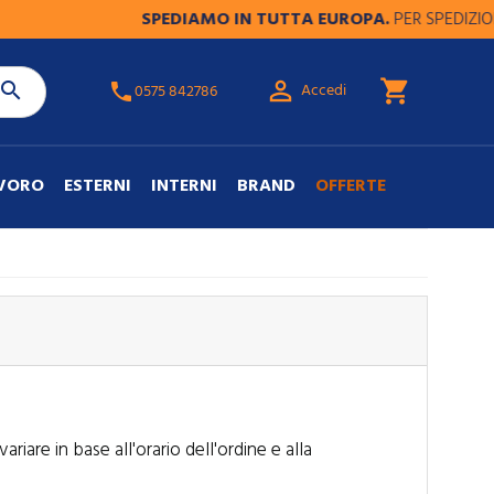
SPEDIAMO IN TUTTA EUROPA.
PER SPEDIZIONI FU

shopping_cart

Accedi
phone
0575 842786
AVORO
ESTERNI
INTERNI
BRAND
OFFERTE
are in base all'orario dell'ordine e alla