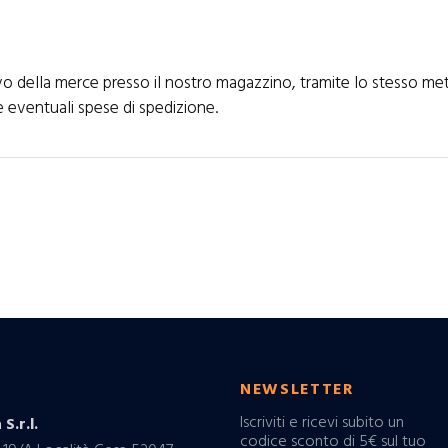
rivo della merce presso il nostro magazzino, tramite lo stesso me
e eventuali spese di spedizione.
O
NEWSLETTER
Iscriviti e ricevi subito un
 S.r.l.
codice sconto di 5€ sul tuo