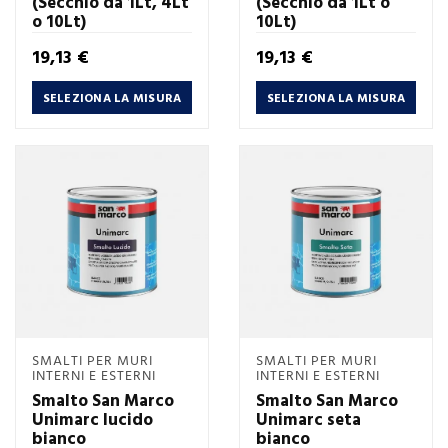
(Secchio da 1Lt, 4Lt
(Secchio da 1Lt o
o 10Lt)
10Lt)
Prezzo
Prezzo
19,13 €
19,13 €
SELEZIONA LA MISURA
SELEZIONA LA MISURA
SMALTI PER MURI
SMALTI PER MURI
INTERNI E ESTERNI
INTERNI E ESTERNI
Smalto San Marco
Smalto San Marco
Unimarc lucido
Unimarc seta
bianco
bianco