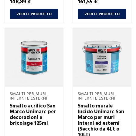
Prezzo
Prezzo
148,89 €
161,55 €
VEDI IL PRODOTTO
VEDI IL PRODOTTO
SMALTI PER MURI
SMALTI PER MURI
INTERNI E ESTERNI
INTERNI E ESTERNI
Smalto acrilico San
Smalto murale
Marco Unimarc per
lucido Unimarc San
decorazioni e
Marco per muri
bricolage 125ml
interni ed esterni
(Secchio da 4Lt o
10Lt)