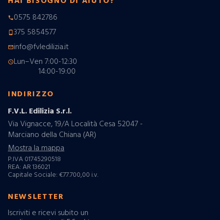
HAI BISOGNO DI AIUTO?
0575 842786
phone
375 5854577
phone_android
info@fvledilizia.it
mail_outline
Lun–Ven 7:00-12:30
schedule
14:00-19:00
INDIRIZZO
F.V.L. Edilizia S.r.l.
Via Vignacce, 19/A Località Cesa 52047 -
Marciano della Chiana (AR)
Mostra la mappa
P.IVA 01745290518
REA: AR 136021
Capitale Sociale: €77.700,00 i.v.
NEWSLETTER
Iscriviti e ricevi subito un