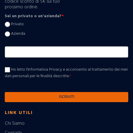
codice sconto di 5€ sul tuo
prossimo ordine.
Sei un privato o un'azienda?
*
Privato
Azienda
Ho letto l'Informativa Privacy e acconsento al trattamento dei miei
dati personali per le finalità descritte.
*
ISCRIVITI
LINK UTILI
Chi Siamo