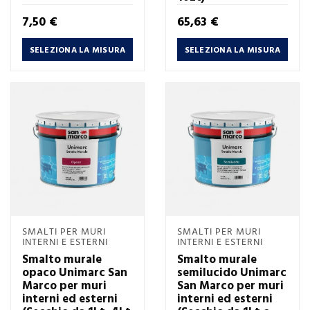
Prezzo
Prezzo
7,50 €
65,63 €
SELEZIONA LA MISURA
SELEZIONA LA MISURA
SMALTI PER MURI
SMALTI PER MURI
INTERNI E ESTERNI
INTERNI E ESTERNI
Smalto murale
Smalto murale
opaco Unimarc San
semilucido Unimarc
Marco per muri
San Marco per muri
interni ed esterni
interni ed esterni