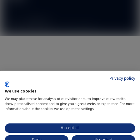
Realizzato da
X-BRAIN S.r.l.
Copyright © 2026 F.V.L. Edilizia S.r.l. | Tutti i diritti riservati
Privacy policy
We use cookies
We may place these for analysis of our visitor data, to improve our website,
show personalised content and to give you a great website experience. For more
information about the cookies we use open the settings.
Accept all
Deny
No, adjust