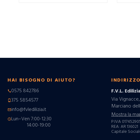
HAI BISOGNO DI AIUTO?
INDIRIZZ
0575 842786
F.V.L. Edilizia
phone
Via Vignacce,
375 5854577
phone_android
Marciano dell
info@fvledilizia.it
mail_outline
Mostra la ma
Lun–Ven 7:00-12:30
schedule
P.IVA 01745290
14:00-19:00
REA: AR 136021
Capitale Sociale