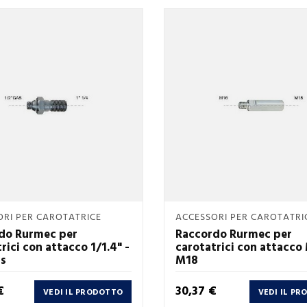
Anteprima
Anteprima
RI PER CAROTATRICE
ACCESSORI PER CAROTATRI


do Rurmec per
Raccordo Rurmec per
rici con attacco 1/1.4" -
carotatrici con attacco
as
M18
Prezzo
€
30,37 €
VEDI IL PRODOTTO
VEDI IL P