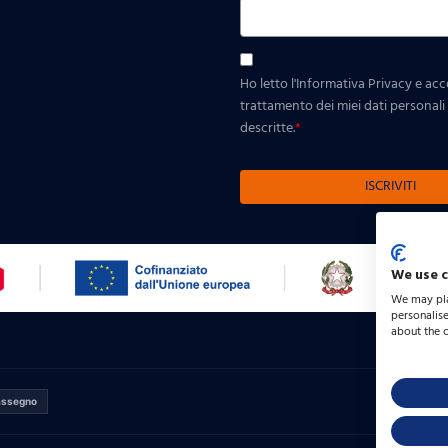
Ho letto l'Informativa Privacy e ac
trattamento dei miei dati personali p
descritte.
*
ISCRIVITI
We use 
We may pla
personalis
about the 
assegno