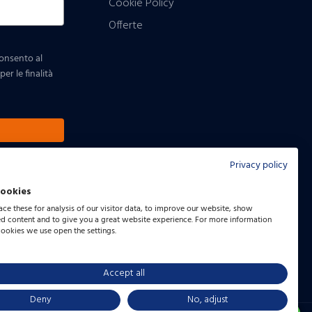
Cookie Policy
Offerte
consento al
er le finalità
Privacy policy
cookies
ce these for analysis of our visitor data, to improve our website, show
ed content and to give you a great website experience. For more information
cookies we use open the settings.
Accept all
Seguici:
Facebook
LinkedIn
Instagram
Deny
No, adjust