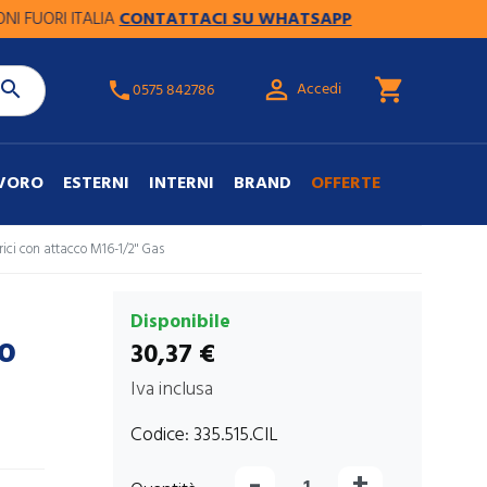
ORI ITALIA
CONTATTACI SU WHATSAPP

shopping_cart

Accedi
phone
0575 842786
AVORO
ESTERNI
INTERNI
BRAND
OFFERTE
ici con attacco M16-1/2" Gas
Disponibile
co
30,37 €
Iva inclusa
Codice:
335.515.CIL
-
+