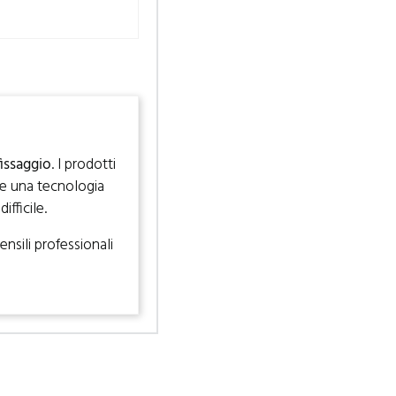
fissaggio
. I prodotti
a e una tecnologia
fficile.
nsili professionali