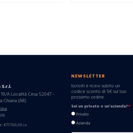
O
NEWSLETTER
Iscriviti e ricevi subito un
 S.r.l.
codice sconto di 5€ sul tuo
 19/A Località Cesa 52047 -
prossimo ordine.
a Chiana (AR)
Sei un privato o un'azienda?
*
ppa
Privato
518
Azienda
: €77.700,00 i.v.