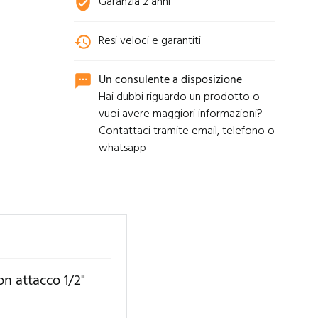
Garanzia 2 anni
verified_user
Resi veloci e garantiti
history
Un consulente a disposizione
sms
Hai dubbi riguardo un prodotto o
vuoi avere maggiori informazioni?
Contattaci tramite email, telefono o
whatsapp
n attacco 1/2"