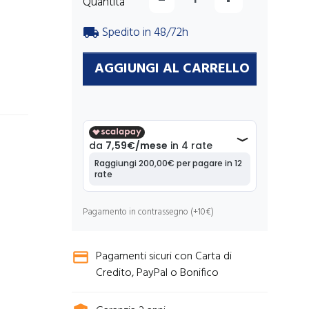
Quantità
Spedito in 48/72h
local_shipping
AGGIUNGI AL CARRELLO
Pagamento in contrassegno (+10€)
Pagamenti sicuri con Carta di
credit_card
Credito, PayPal o Bonifico