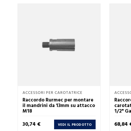
Anteprima
ACCESSORI PER CAROTATRICE
ACCESSO

Raccordo Rurmec per montare
Raccor
il mandrini da 13mm su attacco
carotat
M18
1/2" G
Prezzo
Prezzo
30,74 €
68,84 
VEDI IL PRODOTTO