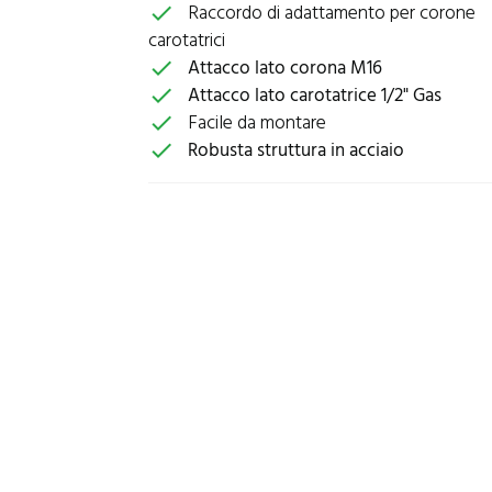
Raccordo di adattamento per corone
check
carotatrici
Attacco lato corona M16
check
Attacco lato carotatrice 1/2" Gas
check
Facile da montare
check
Robusta struttura in acciaio
check