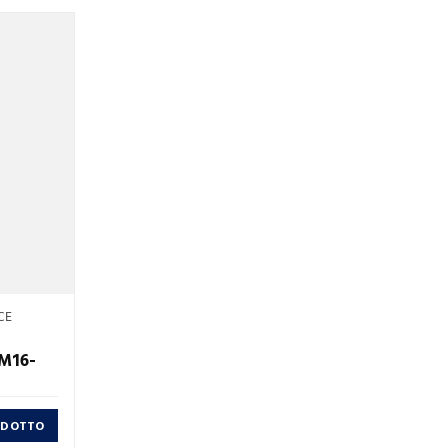
CE
 M16-
RODOTTO