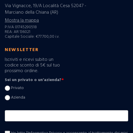
Via Vignacce, 19/A Località Cesa 52047 -
Marciano della Chiana (AR)
Mostra la mappa
P.IVA 01745290518
REA: AR 136021
Capitale Sociale: €77.700,00 i.v.
NEWSLETTER
Iscriviti e ricevi subito un
codice sconto di 5€ sul tuo
prossimo ordine.
Sei un privato o un'azienda?
*
Privato
Azienda