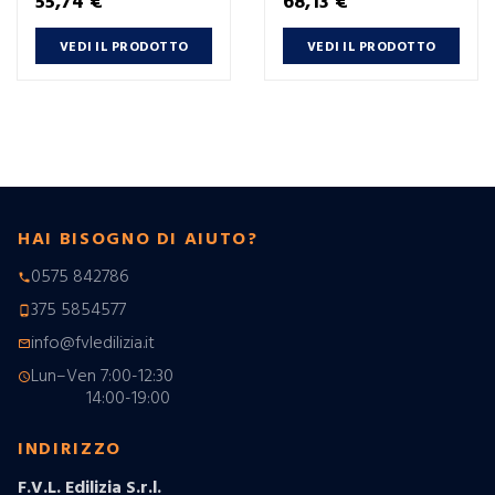
Prezzo
Prezzo
55,74 €
68,13 €
VEDI IL PRODOTTO
VEDI IL PRODOTTO
HAI BISOGNO DI AIUTO?
0575 842786
phone
375 5854577
phone_android
info@fvledilizia.it
mail_outline
Lun–Ven 7:00-12:30
schedule
14:00-19:00
INDIRIZZO
F.V.L. Edilizia S.r.l.