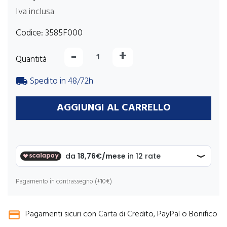
Iva inclusa
Codice:
3585F000
-
+
Quantità
Spedito in 48/72h
local_shipping
AGGIUNGI AL CARRELLO
Pagamento in contrassegno (+10€)
Pagamenti sicuri con Carta di Credito, PayPal o Bonifico
credit_card