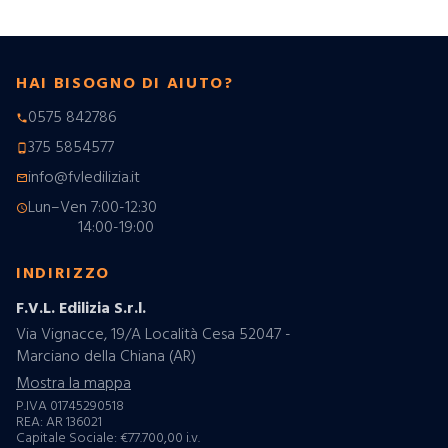
HAI BISOGNO DI AIUTO?
0575 842786
phone
375 5854577
phone_android
info@fvledilizia.it
mail_outline
Lun–Ven 7:00-12:30
schedule
14:00-19:00
INDIRIZZO
F.V.L. Edilizia S.r.l.
Via Vignacce, 19/A Località Cesa 52047 -
Marciano della Chiana (AR)
Mostra la mappa
P.IVA 01745290518
REA: AR 136021
Capitale Sociale: €77.700,00 i.v.