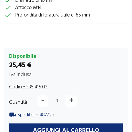
Diametro di 10 mm
check
Attacco M14
check
Profondità di foratura utile di 65 mm
check
Disponibile
25,45 €
Iva inclusa
Codice:
335.415.03
-
+
Quantità
Spedito in 48/72h
local_shipping
AGGIUNGI AL CARRELLO