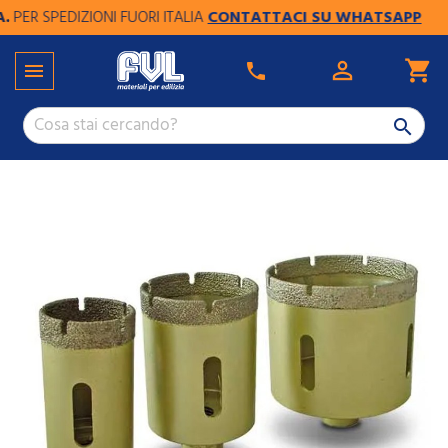
ER SPEDIZIONI FUORI ITALIA
CONTATTACI SU WHATSAPP

shopping_cart

phone
