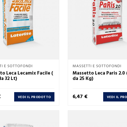
Anteprima
Anteprima
I E SOTTOFONDI
MASSETTI E SOTTOFONDI


o Leca Lecamix Facile (
Massetto Leca Paris 2.0 
a 32 Lt)
da 25 Kg)
Prezzo
€
6,47 €
VEDI IL PRODOTTO
VEDI IL P