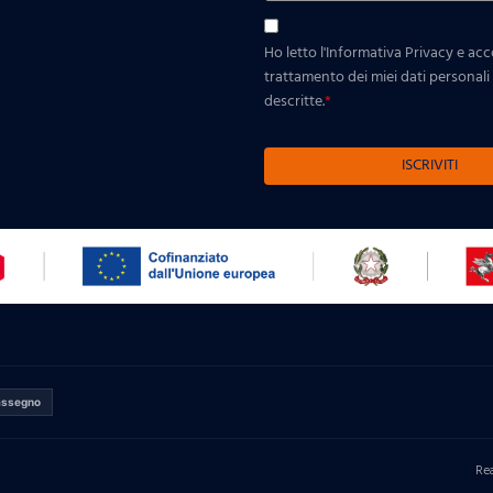
Ho letto l'Informativa Privacy e ac
trattamento dei miei dati personali p
descritte.
*
ISCRIVITI
assegno
Re