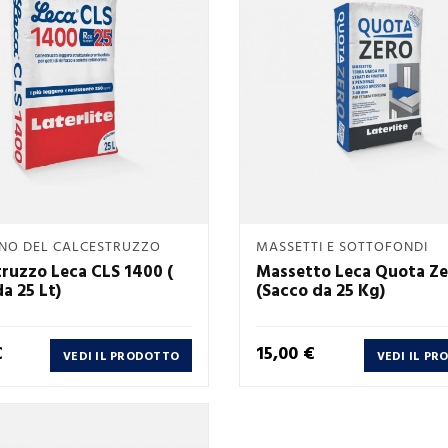
Anteprima
Anteprima
INO DEL CALCESTRUZZO
MASSETTI E SOTTOFONDI


ruzzo Leca CLS 1400 (
Massetto Leca Quota Ze
a 25 Lt)
(Sacco da 25 Kg)
Prezzo
€
15,00 €
VEDI IL PRODOTTO
VEDI IL P