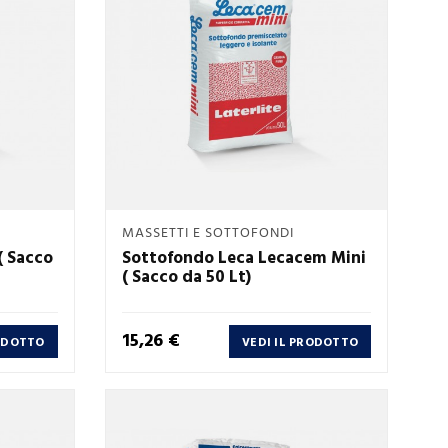
Anteprima
MASSETTI E SOTTOFONDI

( Sacco
Sottofondo Leca Lecacem Mini
( Sacco da 50 Lt)
Prezzo
15,26 €
RODOTTO
VEDI IL PRODOTTO