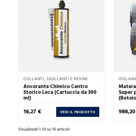
Anteprima
COLLANTI, SIGILLANTI E RESINE
ISOLAM

Ancorante Chimico Centro
Matera
Storico Leca (Cartuccia da 300
Super 
ml)
(Rotol
Prezzo
Prezzo
16,27 €
988,20
VEDI IL PRODOTTO
Visualizzati 1-10 su 10 articoli