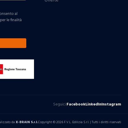
Offerte
consento al
er le finalità
Seguici:
Facebook
LinkedIn
Instagram
alizzato da
X-BRAIN S.r.l.
Copyright © 2026 F.V.L. Edilizia S.r.l. | Tutti i diritti riservati