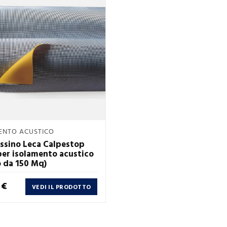
Anteprima
ENTO ACUSTICO

ssino Leca Calpestop
per isolamento acustico
o da 150 Mq)
 €
VEDI IL PRODOTTO