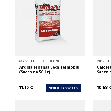
Anteprima
MASSETTI E SOTTOFONDI
RIPRIST

Argilla espansa Leca Termopiù
Calcest
(Sacco da 50 Lt)
Sacco d
Prezzo
Prezzo
11,10 €
10,68 
VEDI IL PRODOTTO