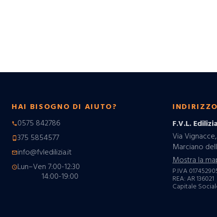
HAI BISOGNO DI AIUTO?
INDIRIZZ
0575 842786
F.V.L. Edilizia
phone
Via Vignacce,
375 5854577
phone_android
Marciano dell
info@fvledilizia.it
mail_outline
Mostra la ma
Lun–Ven 7:00-12:30
schedule
P.IVA 01745290
14:00-19:00
REA: AR 136021
Capitale Sociale