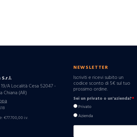
O
NEWSLETTER
Iscriviti e ricevi subito un
 S.r.l.
codice sconto di 5€ sul tuo
 19/A Località Cesa 52047 -
prossimo ordine.
a Chiana (AR)
Sei un privato o un'azienda?
*
ppa
Privato
518
Azienda
: €77.700,00 i.v.