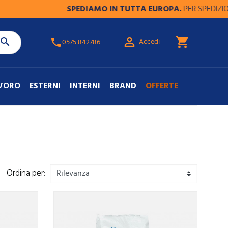
SPEDIAMO IN TUTTA EUROPA.
PER SPEDIZIONI FU

shopping_cart

Accedi
phone
0575 842786
AVORO
ESTERNI
INTERNI
BRAND
OFFERTE
Ordina per: