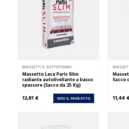
Anteprima
MASSETTI E SOTTOFONDI
MASSETT

Massetto Leca Paris Slim
Massett
radiante autolivellante a basso
Sacco d
spessore (Sacco da 25 Kg)
Prezzo
Prezzo
12,81 €
11,44 
VEDI IL PRODOTTO