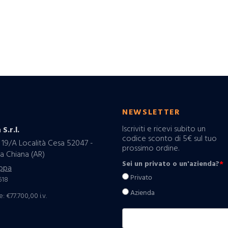
O
NEWSLETTER
Iscriviti e ricevi subito un
 S.r.l.
codice sconto di 5€ sul tuo
 19/A Località Cesa 52047 -
prossimo ordine.
a Chiana (AR)
Sei un privato o un'azienda?
*
ppa
Privato
518
Azienda
: €77.700,00 i.v.