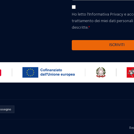
Ho letto l'Informativa Privacy e ac
trattamento dei miei dati personali p
descritte.
*
ISCRIVITI
assegno
Re