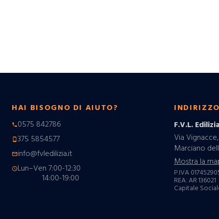
HAI BISOGNO DI AIUTO?
INDIRIZZ
0575 842786
F.V.L. Edilizia
phone
Via Vignacce,
375 5854577
phone_android
Marciano dell
info@fvledilizia.it
mail_outline
Mostra la ma
Lun–Ven 7:00-12:30
schedule
P.IVA 01745290
14:00-19:00
REA: AR 136021
Capitale Sociale