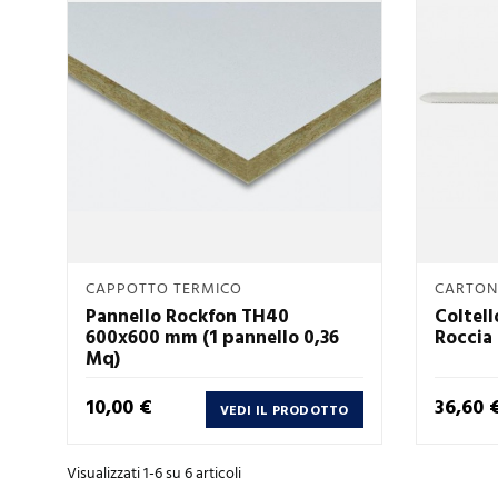
Anteprima
CAPPOTTO TERMICO
CARTON

Pannello Rockfon TH40
Coltell
600x600 mm (1 pannello 0,36
Roccia
Mq)
Prezzo
Prezzo
10,00 €
36,60 
VEDI IL PRODOTTO
Visualizzati 1-6 su 6 articoli