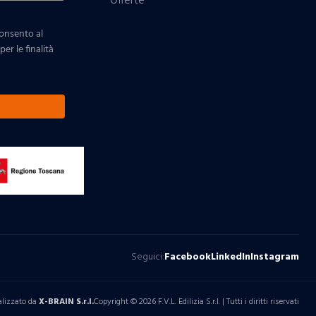
Offerte
consento al
er le finalità
Seguici:
Facebook
LinkedIn
Instagram
alizzato da
X-BRAIN S.r.l.
Copyright © 2026 F.V.L. Edilizia S.r.l. | Tutti i diritti riservati