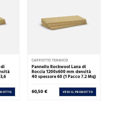
Anteprima
CAPPOTTO TERMICO

 di
Pannello Rockwool Lana di
nsità
Roccia 1200x600 mm densità
3,6
40 spessore 60 (1 Pacco 7.2 Mq)
Prezzo
60,50 €
RODOTTO
VEDI IL PRODOTTO