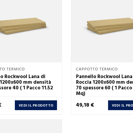
Anteprima
Anteprima
TO TERMICO
CAPPOTTO TERMICO


lo Rockwool Lana di
Pannello Rockwool Lana
 1200x600 mm densità
Roccia 1200x600 mm de
sore 40 ( 1 Pacco 11.52
70 spessore 60 ( 1 Pacco 
Mq)
Prezzo
€
49,18 €
VEDI IL PRODOTTO
VEDI IL P