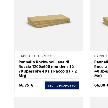
Anteprima
CAPPOTTO TERMICO
CAPPOT

Pannello Rockwool Lana di
Pannel
Roccia 1200x600 mm densità
Roccia
70 spessore 40 ( 1 Pacco da 7.2
40 spes
Mq)
Mq)
Prezzo
Prezzo
68,75 €
66,00 
VEDI IL PRODOTTO