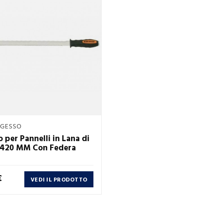
Anteprima
GESSO

o per Pannelli in Lana di
 420 MM Con Federa
€
VEDI IL PRODOTTO