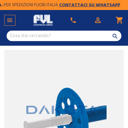
R SPEDIZIONI FUORI ITALIA
CONTATTACI SU WHATSAPP

shopping_cart

phone
