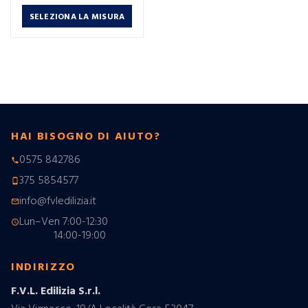
SELEZIONA LA MISURA
HAI BISOGNO DI AIUTO?
0575 842786
phone
375 5854577
phone_android
info@fvledilizia.it
mail_outline
Lun–Ven 7:00-12:30
schedule
14:00-19:00
INDIRIZZO
F.V.L. Edilizia S.r.l.