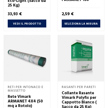
Eco-Light (Sacco da
25 Kg)
Prezzo
Prezzo
33,93 €
2,59 €
VEDI IL PRODOTTO
SELEZIONA LA MISURA
RETI PER INTONACO E
RASANTI PER PARETI
MASSETTO
Collante Rasante
Rete Vimark
Vimark Polyfix per
ARMANET 4X4 (50
Cappotto Bianco (
mq a Rotolo)
Sacco da 25 Kg)