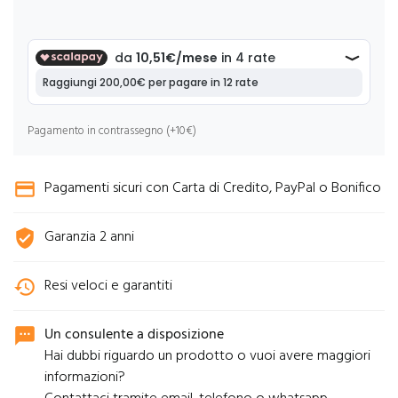
Pagamento in contrassegno (+10€)
Pagamenti sicuri con Carta di Credito, PayPal o Bonifico
credit_card
Garanzia 2 anni
verified_user
Resi veloci e garantiti
history
Un consulente a disposizione
sms
Hai dubbi riguardo un prodotto o vuoi avere maggiori
informazioni?