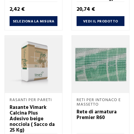
Prezzo
Prezzo
2,42 €
20,74 €
SELEZIONA LA MISURA
VEDI IL PRODOTTO
RASANTI PER PARETI
RETI PER INTONACO E
MASSETTO
Rasante Vimark
Rete di armatura
Calcina Plus
Premier R60
Adesivo beige
nocciola ( Sacco da
25 Kg)