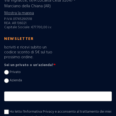
Via Vignacce, 19/A Località Cesa 52047 -
Marciano della Chiana (AR)
Mostra la mappa
P.IVA 01745290518
REA: AR 136021
Capitale Sociale: €77.700,00 i.v.
NEWSLETTER
Iscriviti e ricevi subito un
codice sconto di 5€ sul tuo
prossimo ordine.
Sei un privato o un'azienda?
*
Privato
Azienda
Ho letto l'Informativa Privacy e acconsento al trattamento dei miei