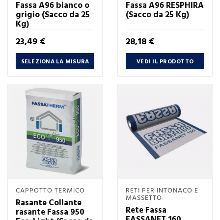
Fassa A96 bianco o
Fassa A96 RESPHIRA
grigio (Sacco da 25
(Sacco da 25 Kg)
Kg)
Prezzo
Prezzo
23,49 €
28,18 €
SELEZIONA LA MISURA
VEDI IL PRODOTTO
CAPPOTTO TERMICO
RETI PER INTONACO E
MASSETTO
Rasante Collante
Rete Fassa
rasante Fassa 950
FASSANET 160