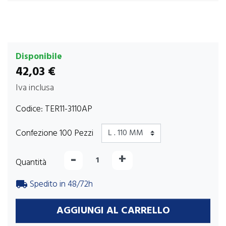
Disponibile
42,03 €
Iva inclusa
Codice:
TER11-3110AP
Confezione 100 Pezzi
-
+
Quantità
Spedito in 48/72h
local_shipping
AGGIUNGI AL CARRELLO