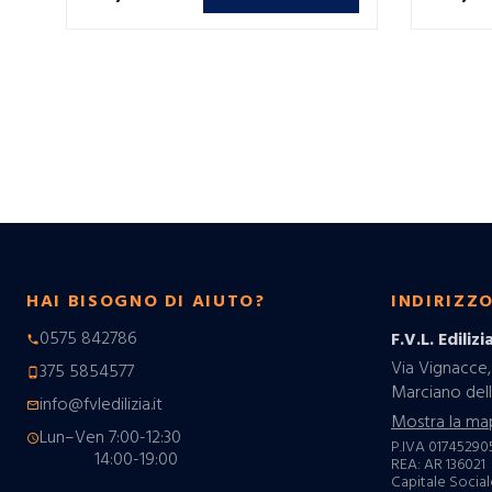
HAI BISOGNO DI AIUTO?
INDIRIZZ
0575 842786
F.V.L. Edilizia
phone
Via Vignacce,
375 5854577
phone_android
Marciano dell
info@fvledilizia.it
mail_outline
Mostra la ma
Lun–Ven 7:00-12:30
schedule
P.IVA 01745290
14:00-19:00
REA: AR 136021
Capitale Sociale