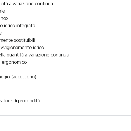
cità a variazione continua
ale
 inox
 idrico integrato
e
lmente sostituibili
ovvigionamento idrico
lla quantità a variazione continua
gn ergonomico
aggio (accessorio)
ratore di profondità.