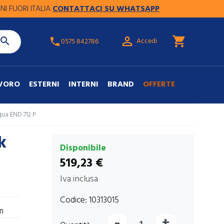
ORI ITALIA
CONTATTACI SU WHATSAPP

shopping_cart

Accedi
phone
0575 842786
AVORO
ESTERNI
INTERNI
BRAND
OFFERTE
qua END 712 P
k
Disponibile
519,23 €
Iva inclusa
Codice:
10313015
m
-
+