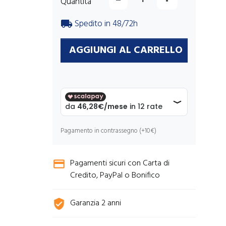
Quantità
Spedito in 48/72h
local_shipping
AGGIUNGI AL CARRELLO
Pagamento in contrassegno (+10€)
Pagamenti sicuri con Carta di
credit_card
Credito, PayPal o Bonifico
Garanzia 2 anni
verified_user