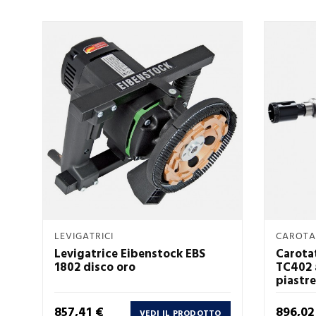
Anteprima
LEVIGATRICI
CAROTA

Levigatrice Eibenstock EBS
Carota
1802 disco oro
TC402 a
piastre
Prezzo
Prezzo
857,41 €
896,02
VEDI IL PRODOTTO