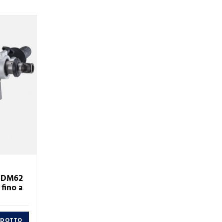
P DM62
 fino a
RODOTTO