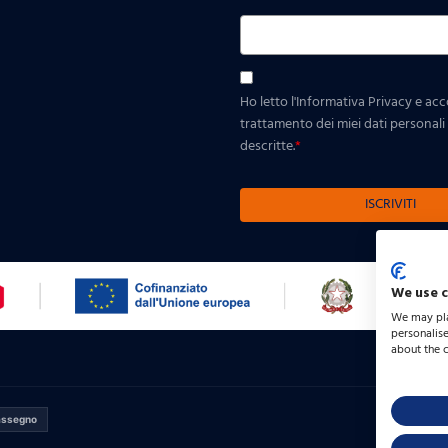
Ho letto l'Informativa Privacy e ac
trattamento dei miei dati personali p
descritte.
*
ISCRIVITI
We use 
We may pla
personalis
about the 
assegno