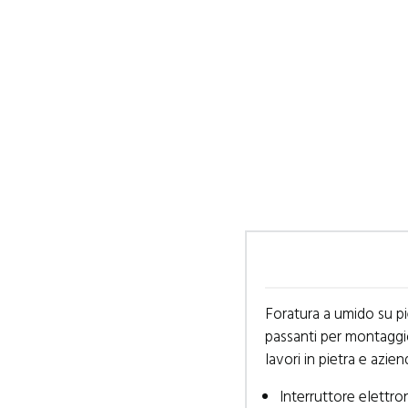
Foratura a umido su pie
passanti per montaggio d
lavori in pietra e aziend
Interruttore elettro