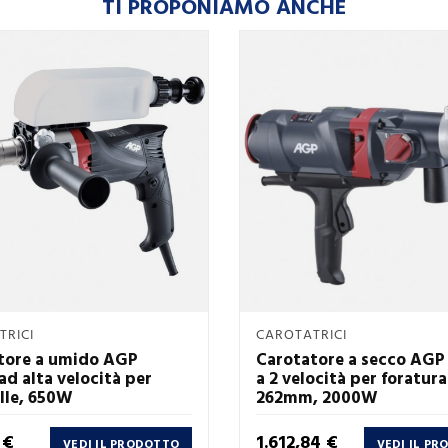
TI PROPONIAMO ANCHE
Anteprima
Anteprima
TRICI
CAROTATRICI


tore a umido AGP
Carotatore a secco AG
d alta velocità per
a 2 velocità per foratura
lle, 650W
262mm, 2000W
Prezzo
 €
1.612,84 €
VEDI IL PRODOTTO
VEDI IL P