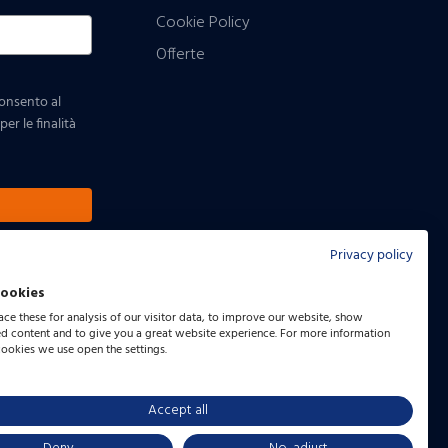
Cookie Policy
Offerte
consento al
er le finalità
Privacy policy
cookies
ce these for analysis of our visitor data, to improve our website, show
ed content and to give you a great website experience. For more information
cookies we use open the settings.
Accept all
Seguici:
Facebook
LinkedIn
Instagram