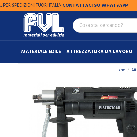
SPEDIZIONI FUORI ITALIA
CONTATTACI SU WHATSAPP
MATERIALE EDILE
ATTREZZATURA DA LAVORO
Home
Att