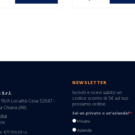
O
NEWSLETTER
Iscriviti e ricevi subito un
 S.r.l.
codice sconto di 5€ sul tuo
 19/A Località Cesa 52047 -
prossimo ordine.
a Chiana (AR)
Sei un privato o un'azienda?
*
ppa
Privato
518
Azienda
: €77.700,00 i.v.