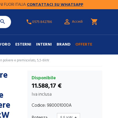
 ITALIA
CONTATTACI SU WHATSAPP
SPE

shopping_cart

Accedi
phone
0575 842786
AVORO
ESTERNI
INTERNI
BRAND
OFFERTE
 in polvere e premiscelato, 5,5-8kW
re
Disponibile
11.588,17 €
e
Iva inclusa
ere
Codice:
980001000A
8kW
Potenza