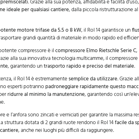
 premiscelati
. Grazie alla sua potenza, affidabilità e facilità d'u
ne ideale per qualsiasi cantiere
, dalla piccola ristrutturazione 
otente motore trifase da 5.5 o 8 kW
, il Rol 14 garantisce un
flu
trasportare grandi quantità di materiale in modo rapido ed efficien
il potente compressore è il
compressore Elmo Rietschle Serie C
,
razie alla sua innovativa tecnologia multicamme, il compressore
ente
, garantendo un
trasporto rapido e preciso del materiale
.
enza, il Rol 14 è estremamente
semplice da utilizzare
. Grazie al
eno esperti potranno
padroneggiare rapidamente questo macc
 per
ridurre al minimo la manutenzione
, garantendo così un'ele
ne.
re e l’anfora sono zincati e verniciati per garantire la massima re
a struttura dotata di 2 grandi ruote rendono il Rol 14
facile da 
 cantiere
, anche nei luoghi più difficili da raggiungere.