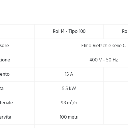
Rol 14 - Tipo 100
Rol
sore
Elmo Rietschle serie C
zione
400 V - 50 Hz
ento
15 A
za
5.5 kW
teriale
98 m³/h
ervita
100 metri