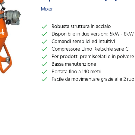
Mixer
Robusta struttura in acciaio
check
Disponibile in due versioni: 5kW - 8kW
check
Comandi semplici ed intuitivi
check
Compressore Elmo Rietschle serie C
check
Per prodotti premiscelati e in polvere
check
Bassa manutenzione
check
Portata fino a 140 metri
check
Facile da movimentare grazie alle 2 ruo
check