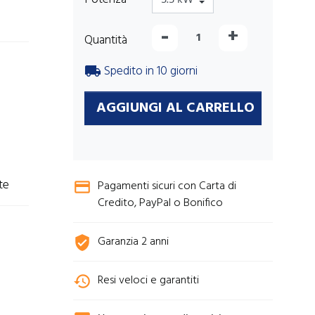
-
+
Quantità
Spedito in 10 giorni
local_shipping
AGGIUNGI AL CARRELLO
te
Pagamenti sicuri con Carta di
credit_card
Credito, PayPal o Bonifico
Garanzia 2 anni
verified_user
Resi veloci e garantiti
history