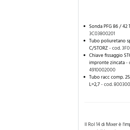
Sonda PFG 86 / 42 T
3C03800201
Tubo poliuretano s
C/STORZ
- cod. 3F
Chiave fissaggio S
impronte zincata
- 
4910002000
Tubo racc comp. 25
L=2,7
- cod. 80030
Il Rol 14 di Mixer è l