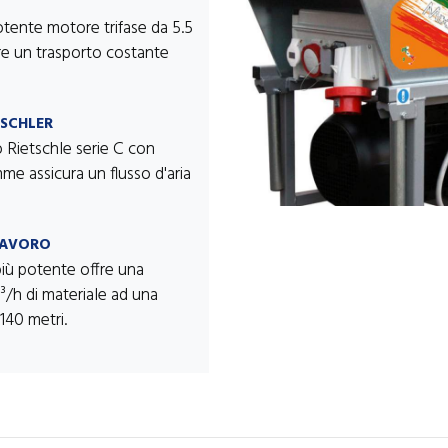
tente motore trifase da 5.5
re un trasporto costante
TSCHLER
 Rietschle serie C con
me assicura un flusso d'aria
LAVORO
più potente offre una
³/h di materiale ad una
140 metri.