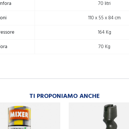
anfora
70 litri
oni
110 x 55 x 84 cm
essore
164 Kg
fora
70 Kg
TI PROPONIAMO ANCHE