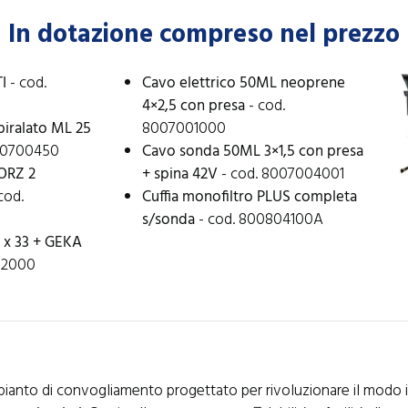
In dotazione compreso nel prezzo
I
- cod.
Cavo elettrico 50ML neoprene
4×2,5 con presa
- cod.
piralato ML 25
8007001000
00700450
Cavo sonda 50ML 3×1,5 con presa
TORZ 2
+ spina 42V
- cod. 8007004001
cod.
Cuffia monofiltro PLUS completa
s/sonda
- cod. 800804100A
 x 33 + GEKA
02000
'impianto di convogliamento progettato per rivoluzionare il modo 