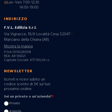
Lun–Ven 7:00-12:30
schedule
14:00-19:00
INDIRIZZO
F.V.L. Edilizia S.r.l.
Via Vignacce, 19/A Località Cesa 52047 -
Marciano della Chiana (AR)
Mostra la mappa
P.IVA 01745290518
REA: AR 136021
Capitale Sociale: €77.700,00 i.v.
NEWSLETTER
Iscriviti e ricevi subito un
codice sconto di 5€ sul tuo
prossimo ordine.
Sei un privato o un'azienda?
*
Privato
Azienda