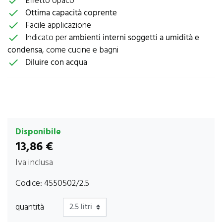
Effetto opaco
check
Ottima capacità coprente
check
Facile applicazione
check
Indicato per
ambienti interni soggetti a umidità e
check
condensa
, come cucine e bagni
Diluire con acqua
check
Disponibile
13,86 €
Iva inclusa
Codice:
4550502/2.5
quantità