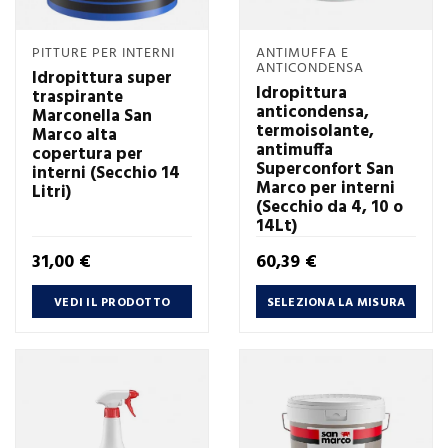
PITTURE PER INTERNI
ANTIMUFFA E
ANTICONDENSA
Idropittura super
Idropittura
traspirante
anticondensa,
Marconella San
termoisolante,
Marco alta
antimuffa
copertura per
Superconfort San
interni (Secchio 14
Marco per interni
Litri)
(Secchio da 4, 10 o
14Lt)
Prezzo
Prezzo
31,00 €
60,39 €
VEDI IL PRODOTTO
SELEZIONA LA MISURA