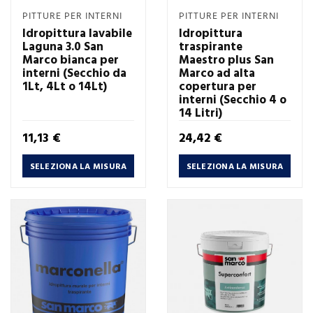
PITTURE PER INTERNI
PITTURE PER INTERNI
Idropittura lavabile
Idropittura
Laguna 3.0 San
traspirante
Marco bianca per
Maestro plus San
interni (Secchio da
Marco ad alta
1Lt, 4Lt o 14Lt)
copertura per
interni (Secchio 4 o
14 Litri)
Prezzo
Prezzo
11,13 €
24,42 €
SELEZIONA LA MISURA
SELEZIONA LA MISURA