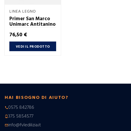
LINEA LEGNO
Primer San Marco
Unimarc Antitanino
Prezzo
76,50 €
VEDI IL PRODOTTO
HAI BISOGNO DI AIUTO?
0575 842786
phone
375 5854577
phone_android
info@fvledilizia.it
mail_outline