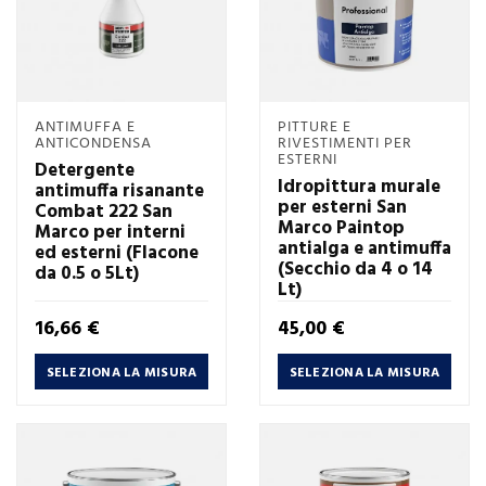
ANTIMUFFA E
PITTURE E
ANTICONDENSA
RIVESTIMENTI PER
ESTERNI
Detergente
Idropittura murale
antimuffa risanante
per esterni San
Combat 222 San
Marco Paintop
Marco per interni
antialga e antimuffa
ed esterni (Flacone
(Secchio da 4 o 14
da 0.5 o 5Lt)
Lt)
Prezzo
Prezzo
16,66 €
45,00 €
SELEZIONA LA MISURA
SELEZIONA LA MISURA