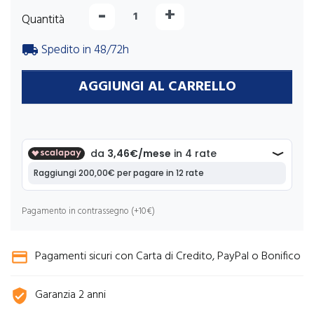
-
+
Quantità
Spedito in 48/72h
local_shipping
AGGIUNGI AL CARRELLO
Pagamento in contrassegno (+10€)
Pagamenti sicuri con Carta di Credito, PayPal o Bonifico
credit_card
Garanzia 2 anni
verified_user