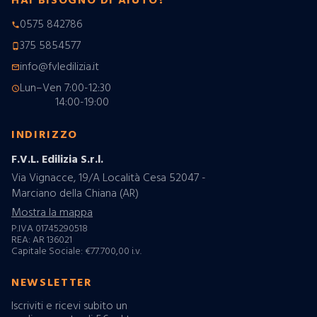
HAI BISOGNO DI AIUTO?
0575 842786
phone
375 5854577
phone_android
info@fvledilizia.it
mail_outline
Lun–Ven 7:00-12:30
schedule
14:00-19:00
INDIRIZZO
F.V.L. Edilizia S.r.l.
Via Vignacce, 19/A Località Cesa 52047 -
Marciano della Chiana (AR)
Mostra la mappa
P.IVA 01745290518
REA: AR 136021
Capitale Sociale: €77.700,00 i.v.
NEWSLETTER
Iscriviti e ricevi subito un