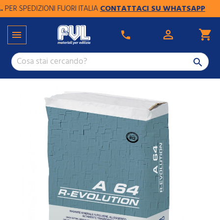
R SPEDIZIONI FUORI ITALIA
CONTATTACI SU WHATSAPP

shopping_cart

phone
