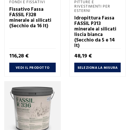
FONDI E FISSATIVI
PITTURE E
RIVESTIMENTI PER
Fissativo Fassa
ESTERNI
FASSIL F328
Idropittura Fassa
minerale ai silicati
FASSIL P313
(Secchio da 16 lt)
minerale ai silicati
liscia bianca
(Secchio da 5 e 14
lt)
Prezzo
Prezzo
116,28 €
48,19 €
VEDI IL PRODOTTO
SELEZIONA LA MISURA