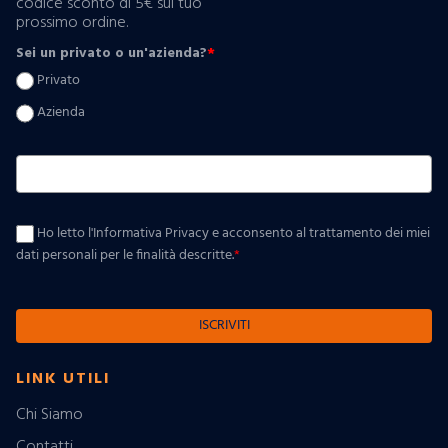
codice sconto di 5€ sul tuo
prossimo ordine.
Sei un privato o un'azienda?
*
Privato
Azienda
Ho letto l'Informativa Privacy e acconsento al trattamento dei miei
dati personali per le finalità descritte.
*
ISCRIVITI
LINK UTILI
Chi Siamo
Contatti