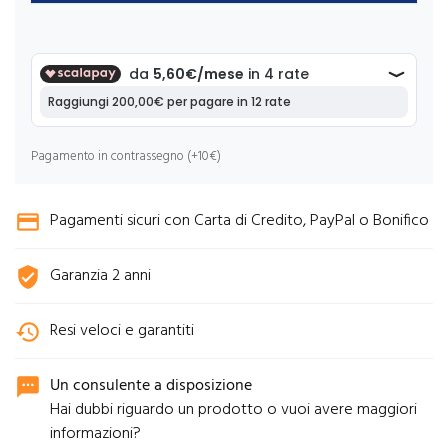
Pagamento in contrassegno (+10€)
Pagamenti sicuri con Carta di Credito, PayPal o Bonifico
credit_card
Garanzia 2 anni
verified_user
Resi veloci e garantiti
history
Un consulente a disposizione
sms
Hai dubbi riguardo un prodotto o vuoi avere maggiori
informazioni?