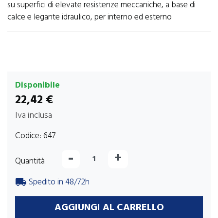
su superfici di elevate resistenze meccaniche, a base di
calce e legante idraulico, per interno ed esterno
Disponibile
22,42 €
Iva inclusa
Codice:
647
-
+
Quantità
Spedito in 48/72h
local_shipping
AGGIUNGI AL CARRELLO