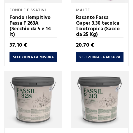
FONDI E FISSATIVI
MALTE
Fondo riempitivo
Rasante Fassa
Fassa F 263A
Gaper 3.30 tecnica
(Secchio da 5 e 14
tixotropica (Sacco
lt)
da 25 Kg)
Prezzo
Prezzo
37,10 €
20,70 €
SELEZIONA LA MISURA
SELEZIONA LA MISURA