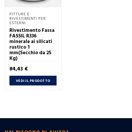
PITTURE E
RIVESTIMENTI PER
ESTERNI
Rivestimento Fassa
FASSIL R336
minerale ai silicati
rustico 1
mm(Secchio da 25
Kg)
Prezzo
84,43 €
VEDI IL PRODOTTO