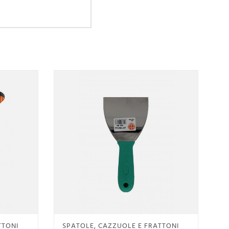
Anteprima
TTONI
SPATOLE, CAZZUOLE E FRATTONI
