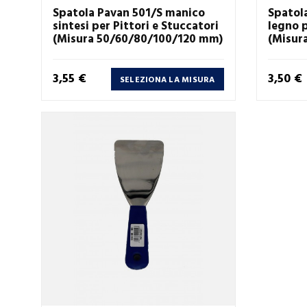
Spatola Pavan 501/S manico
Spatol
sintesi per Pittori e Stuccatori
legno p
(Misura 50/60/80/100/120 mm)
(Misur
Prezzo
Prezzo
3,55 €
3,50 €
SELEZIONA LA MISURA