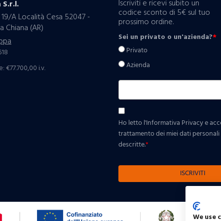
Iscriviti e ricevi subito un
 S.r.l.
codice sconto di 5€ sul tuo
 19/A Località Cesa 52047 -
prossimo ordine.
a Chiana (AR)
Sei un privato o un'azienda?
*
ppa
Privato
518
Azienda
: €77.700,00 i.v.
Ho letto l'Informativa Privacy e ac
trattamento dei miei dati personali p
descritte.
*
ISCRIVITI
We use 