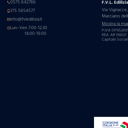
0575 842786
F.V.L. Edilizia
phone
Via Vignacce,
375 5854577
phone_android
Marciano dell
info@fvledilizia.it
mail_outline
Mostra la ma
Lun–Ven 7:00-12:30
schedule
P.IVA 01745290
14:00-19:00
REA: AR 136021
Capitale Sociale