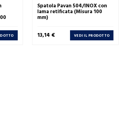
n
Spatola Pavan 504/INOX con
lama retificata (Misura 100
100
mm)
Prezzo
13,14 €
RODOTTO
VEDI IL PRODOTTO