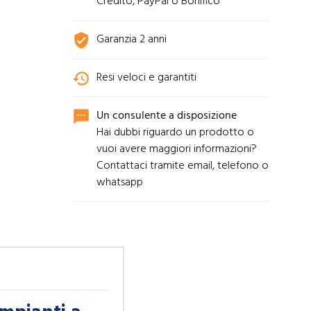
Credito, PayPal o Bonifico
Garanzia 2 anni
verified_user
Resi veloci e garantiti
history
Un consulente a disposizione
sms
Hai dubbi riguardo un prodotto o
vuoi avere maggiori informazioni?
Contattaci tramite email, telefono o
whatsapp