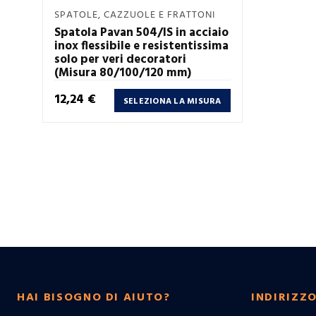
Anteprima
SPATOLE, CAZZUOLE E FRATTONI

Spatola Pavan 504/IS in acciaio
inox flessibile e resistentissima
solo per veri decoratori
(Misura 80/100/120 mm)
Prezzo
12,24 €
SELEZIONA LA MISURA
HAI BISOGNO DI AIUTO?
INDIRIZZ