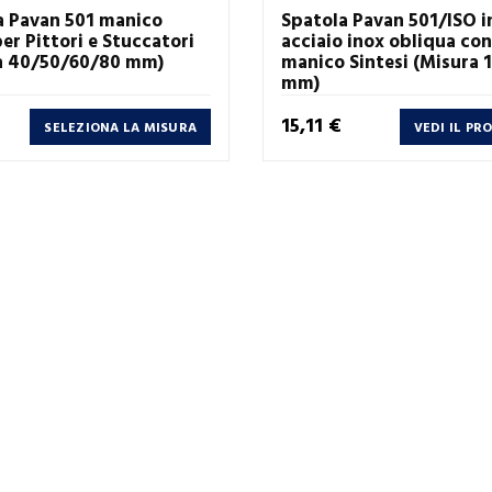
a Pavan 501 manico
Spatola Pavan 501/ISO i
er Pittori e Stuccatori
acciaio inox obliqua con
a 40/50/60/80 mm)
manico Sintesi (Misura 
mm)
Prezzo
15,11 €
SELEZIONA LA MISURA
VEDI IL P