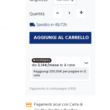
-
+
Quantità
Spedito in 48/72h
local_shipping
AGGIUNGI AL CARRELLO
Pagamento in contrassegno (+10€)
Pagamenti sicuri con Carta di
credit_card