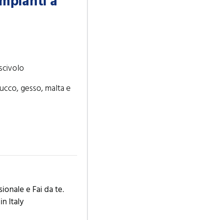
impianti a
iscivolo
tucco, gesso, malta e
sionale e Fai da te
.
n Italy