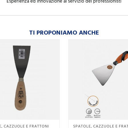
Esperienza ed innovazione al servizio dei professionisti
TI PROPONIAMO ANCHE
Anteprima
Anteprima
, CAZZUOLE E FRATTONI
SPATOLE, CAZZUOLE E FRA

