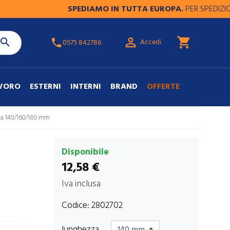
SPEDIAMO IN TUTTA EUROPA.
PER SPEDIZIONI FUO

shopping_cart

Accedi
phone
0575 842786
AVORO
ESTERNI
INTERNI
BRAND
OFFERTE
ra 140/160/180 mm
Disponibile
12,58 €
Iva inclusa
Codice:
2802702
lunghezza