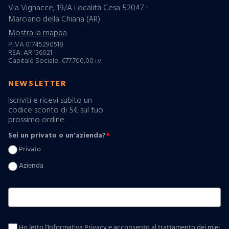
Via Vignacce, 19/A Località Cesa 52047 -
Marciano della Chiana (AR)
Mostra la mappa
P.IVA 01745290518
REA: AR 136021
Capitale Sociale: €77.700,00 i.v.
NEWSLETTER
Iscriviti e ricevi subito un
codice sconto di 5€ sul tuo
prossimo ordine.
Sei un privato o un'azienda?
*
Privato
Azienda
Ho letto l'Informativa Privacy e acconsento al trattamento dei miei