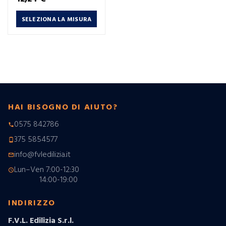
SELEZIONA LA MISURA
HAI BISOGNO DI AIUTO?
0575 842786
phone
375 5854577
phone_android
info@fvledilizia.it
mail_outline
Lun–Ven 7:00-12:30
schedule
14:00-19:00
INDIRIZZO
F.V.L. Edilizia S.r.l.