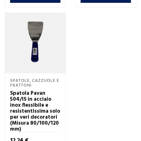
SPATOLE, CAZZUOLE E
FRATTONI
Spatola Pavan
504/IS in acciaio
inox flessibile e
resistentissima solo
per veri decoratori
(Misura 80/100/120
mm)
Prezzo
12,24 €