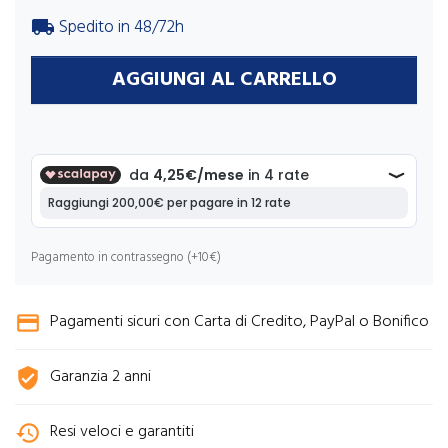
Spedito in 48/72h
local_shipping
AGGIUNGI AL CARRELLO
Pagamento in contrassegno (+10€)
Pagamenti sicuri con Carta di Credito, PayPal o Bonifico
credit_card
Garanzia 2 anni
verified_user
Resi veloci e garantiti
history