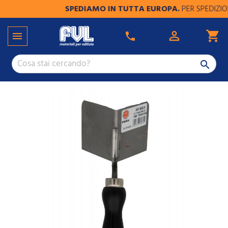
SPEDIAMO IN TUTTA EUROPA.
PER SPEDIZIONI 

shopping_cart

phone
