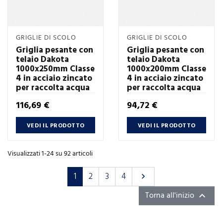
GRIGLIE DI SCOLO
GRIGLIE DI SCOLO
Griglia pesante con
Griglia pesante con
telaio Dakota
telaio Dakota
1000x250mm Classe
1000x200mm Classe
4 in acciaio zincato
4 in acciaio zincato
per raccolta acqua
per raccolta acqua
Prezzo
Prezzo
116,69 €
94,72 €
VEDI IL PRODOTTO
VEDI IL PRODOTTO
Visualizzati 1-24 su 92 articoli
Successivo
1
2
3
4

Torna all'inizio
