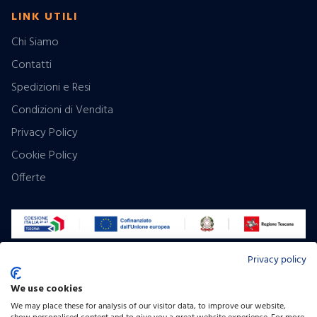
LINK UTILI
Chi Siamo
Contatti
Spedizioni e Resi
Condizioni di Vendita
Privacy Policy
Cookie Policy
Offerte
Privacy policy
Pagamenti:
We use cookies
Contrassegno
We may place these for analysis of our visitor data, to improve our website,
Seguici: