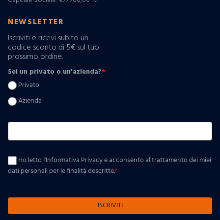
Capitale Sociale: €77.700,00 i.v.
NEWSLETTER
Iscriviti e ricevi subito un
codice sconto di 5€ sul tuo
prossimo ordine.
Sei un privato o un'azienda?
*
Privato
Azienda
Ho letto l'Informativa Privacy e acconsento al trattamento dei miei
dati personali per le finalità descritte.
*
ISCRIVITI