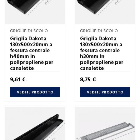
GRIGLIE DI SCOLO
GRIGLIE DI SCOLO
Griglia Dakota
Griglia Dakota
130x500x20mm a
130x500x20mm a
fessura centrale
fessura centrale
h40mm in
h20mm in
polipropilene per
polipropilene per
canalette
canalette
Prezzo
Prezzo
9,61 €
8,75 €
VEDI IL PRODOTTO
VEDI IL PRODOTTO