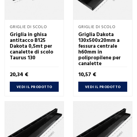
GRIGLIE DI SCOLO
GRIGLIE DI SCOLO
Griglia in ghisa
Griglia Dakota
antitacco B125
130x500x20mm a
Dakota 0,5mt per
fessura centrale
canalette di scolo
h60mm in
Taurus 130
polipropilene per
canalette
Prezzo
Prezzo
20,34 €
10,57 €
VEDI IL PRODOTTO
VEDI IL PRODOTTO