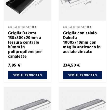
GRIGLIE DI SCOLO
GRIGLIE DI SCOLO
Griglia Dakota
Griglia con telaio
130x500x20mm a
Dakota
fessura centrale
1000x710mm con
h0mm in
maglia antitacco in
polipropilene per
acciaio zincato
canalette
Prezzo
Prezzo
7,95 €
234,50 €
VEDI IL PRODOTTO
VEDI IL PRODOTTO