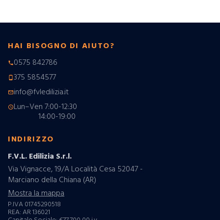
HAI BISOGNO DI AIUTO?
0575 842786
phone
375 5854577
phone_android
info@fvledilizia.it
mail_outline
Lun–Ven 7:00-12:30
schedule
14:00-19:00
INDIRIZZO
F.V.L. Edilizia S.r.l.
Via Vignacce, 19/A Località Cesa 52047 -
Marciano della Chiana (AR)
Mostra la mappa
P.IVA 01745290518
REA: AR 136021