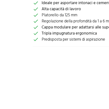
Ideale per asportare intonaci e cemen
check
Alta capacità di lavoro
check
Platorello da 125 mm
check
Regolazione della profondità da 1 a 6 
check
Cappa modulare per adattarsi alle supe
check
Tripla impugnatura ergonomica
check
Predisposta per sistemi di aspirazione
check