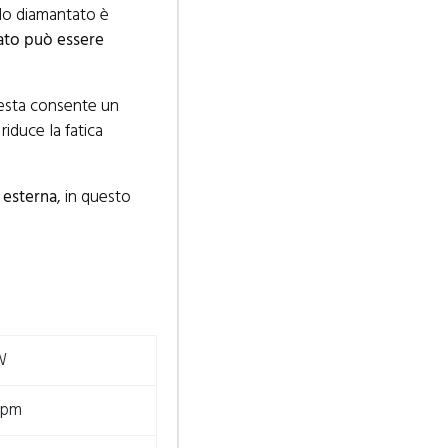
llo diamantato è
ato può essere
sta consente un
e riduce la fatica
 esterna
, in questo
W
rpm