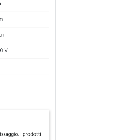
m
mm
ri
40 V
fissaggio
. I prodotti