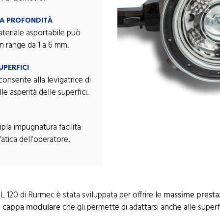
LA PROFONDITÀ
ateriale asportabile può
n range da 1 a 6 mm.
UPERFICI
onsente alla levigatrice di
lle asperità delle superfici.
ipla impugnatura facilita
 fatica dell’operatore.
RL 120 di Rurmec è stata sviluppata per offrire le
massime prestaz
a
cappa modulare
che gli permette di adattarsi anche alle superfi