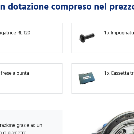
In dotazione compreso nel prezz
vigatrice RL 120
1 x Impugnat
t frese a punta
1 x Cassetta t
orazione grazie ad un
m di diametro.