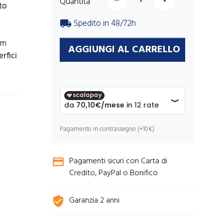
Quantità
to
Spedito in 48/72h
local_shipping
mm
AGGIUNGI AL CARRELLO
rfici
Pagamento in contrassegno (+10€)
Pagamenti sicuri con Carta di
credit_card
Credito, PayPal o Bonifico
Garanzia 2 anni
verified_user