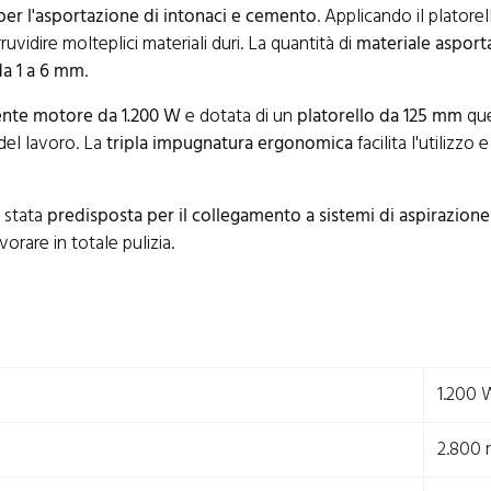
per l'asportazione di intonaci e cemento
. Applicando il platore
ruvidire molteplici materiali duri. La quantità di
materiale asport
da 1 a 6 mm
.
nte motore da 1.200 W
e dotata di un
platorello da 125 mm
que
el lavoro. La
tripla impugnatura ergonomica
facilita l'utilizzo 
è stata
predisposta per il collegamento a sistemi di aspirazione
orare in totale pulizia.
1.200 
2.800 