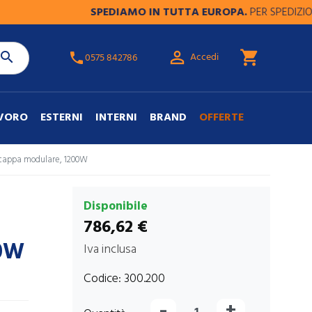
SPEDIAMO IN TUTTA EUROPA.
PER SPEDIZIONI FUOR

shopping_cart

Accedi
phone
0575 842786
AVORO
ESTERNI
INTERNI
BRAND
OFFERTE
n cappa modulare, 1200W
Disponibile
786,62 €
00W
Iva inclusa
Codice:
300.200
-
+