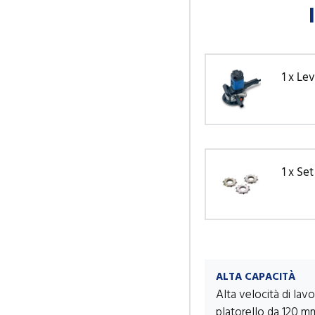
1 x Le
1 x Se
ALTA CAPACITÀ
Alta velocità di lav
platorello da 120 m