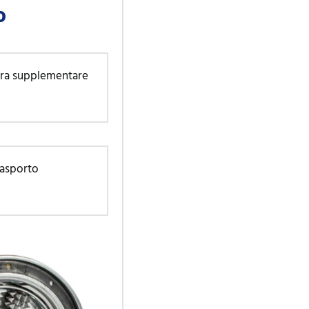
o
ura supplementare
rasporto