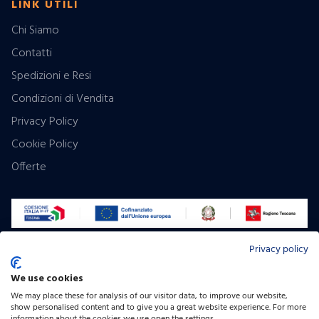
LINK UTILI
Chi Siamo
Contatti
Spedizioni e Resi
Condizioni di Vendita
Privacy Policy
Cookie Policy
Offerte
Privacy policy
Pagamenti:
We use cookies
Contrassegno
We may place these for analysis of our visitor data, to improve our website,
Seguici:
show personalised content and to give you a great website experience. For more
Facebook