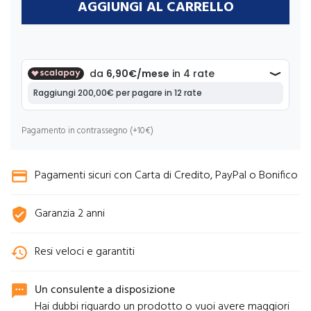
AGGIUNGI AL CARRELLO
Pagamento in contrassegno (+10€)
Pagamenti sicuri con Carta di Credito, PayPal o Bonifico
credit_card
Garanzia 2 anni
verified_user
Resi veloci e garantiti
history
Un consulente a disposizione
sms
Hai dubbi riguardo un prodotto o vuoi avere maggiori