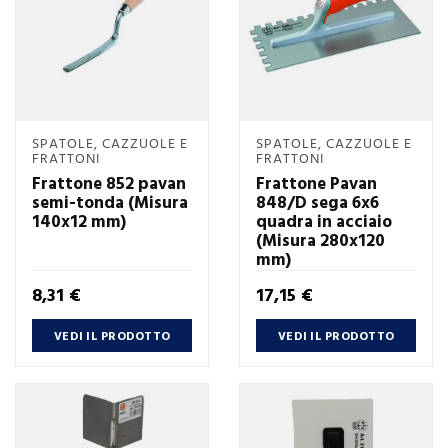
SPATOLE, CAZZUOLE E
SPATOLE, CAZZUOLE E
FRATTONI
FRATTONI
Frattone 852 pavan
Frattone Pavan
semi-tonda (Misura
848/D sega 6x6
140x12 mm)
quadra in acciaio
(Misura 280x120
mm)
Prezzo
Prezzo
8,31 €
17,15 €
VEDI IL PRODOTTO
VEDI IL PRODOTTO