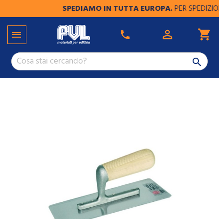
SPEDIAMO IN TUTTA EUROPA.
PER SPEDIZIONI F

shopping_cart

phone
