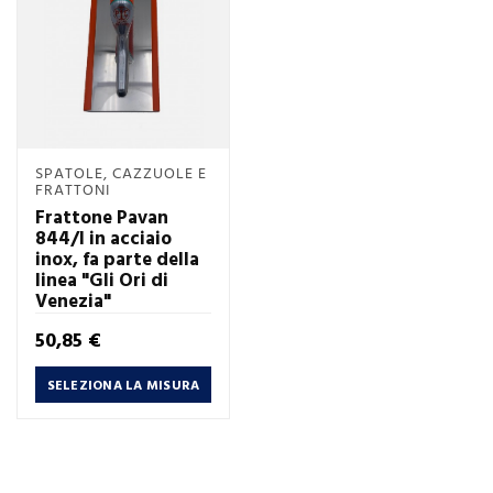
SPATOLE, CAZZUOLE E
FRATTONI
Frattone Pavan
844/I in acciaio
inox, fa parte della
linea "Gli Ori di
Venezia"
Prezzo
50,85 €
SELEZIONA LA MISURA