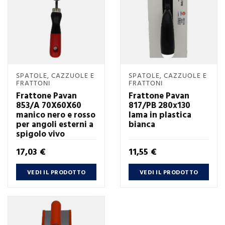
SPATOLE, CAZZUOLE E
SPATOLE, CAZZUOLE E
FRATTONI
FRATTONI
Frattone Pavan
Frattone Pavan
853/A 70X60X60
817/PB 280x130
manico nero e rosso
lama in plastica
per angoli esterni a
bianca
spigolo vivo
Prezzo
Prezzo
17,03 €
11,55 €
VEDI IL PRODOTTO
VEDI IL PRODOTTO