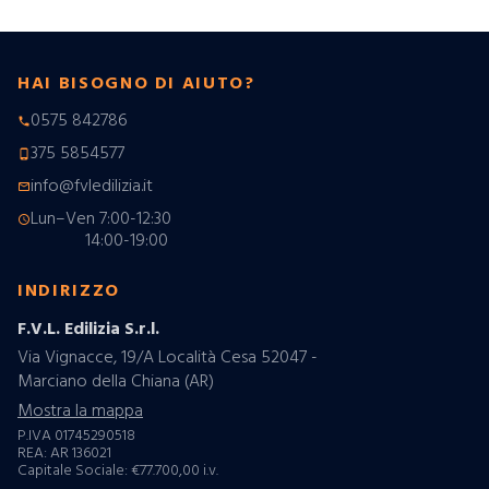
HAI BISOGNO DI AIUTO?
0575 842786
phone
375 5854577
phone_android
info@fvledilizia.it
mail_outline
Lun–Ven 7:00-12:30
schedule
14:00-19:00
INDIRIZZO
F.V.L. Edilizia S.r.l.
Via Vignacce, 19/A Località Cesa 52047 -
Marciano della Chiana (AR)
Mostra la mappa
P.IVA 01745290518
REA: AR 136021
Capitale Sociale: €77.700,00 i.v.